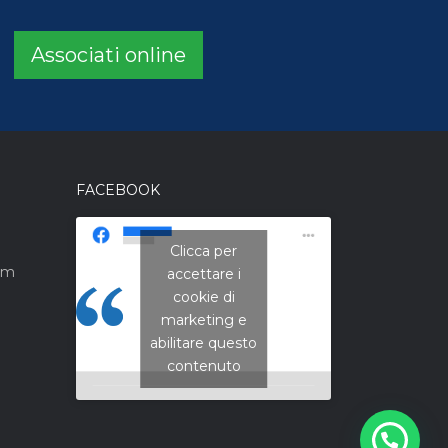
Associati online
FACEBOOK
Clicca per
om
accettare i
CNA Campania
cookie di
Nord
marketing e
abilitare questo
contenuto