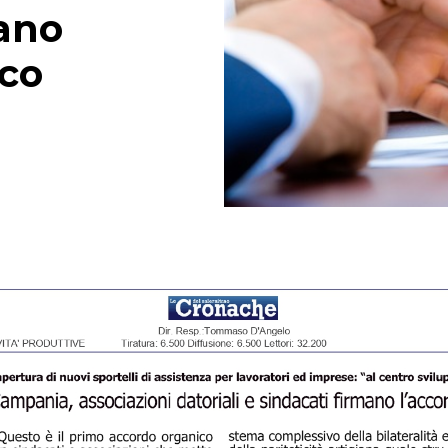
mano
ico