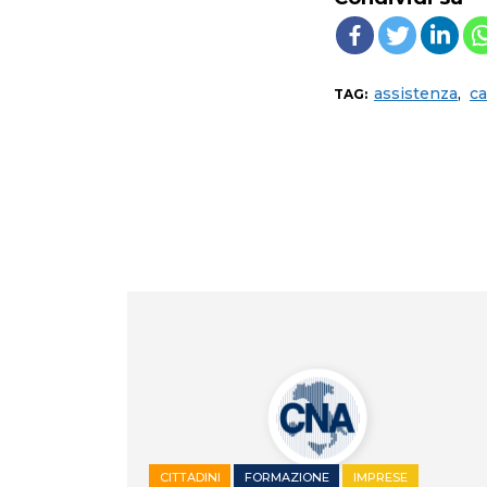
assistenza
,
c
TAG:
CITTADINI
FORMAZIONE
IMPRESE