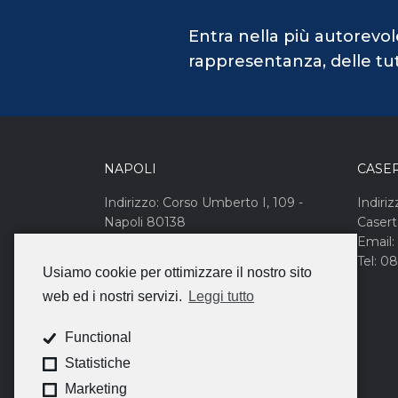
Entra nella più autorevol
rappresentanza, delle tute
NAPOLI
CASE
Indirizzo: Corso Umberto I, 109 -
Indiriz
Napoli 80138
Caser
Email: campanianord@cna.it
Email:
Tel: 081 455165
Tel: 0
Usiamo cookie per ottimizzare il nostro sito
web ed i nostri servizi.
Leggi tutto
Functional
Statistiche
Marketing