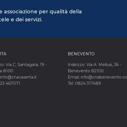
e associazione per qualità della
le e dei servizi.
RTA
BENEVENTO
zo: Via C. Santagata, 19 -
Indirizzo: Via A. Mellusi, 36 -
ta 8100
Benevento 82100
 info@cnacaserta.it
Email: info@cnabenevento.c
823 467071
Tel: 0824 317489