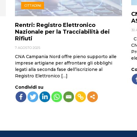
CITTADINI
C
A
Rentri: Registro Elettronico
30 
Nazionale per la Tracciabilità dei
Rifiuti
CN
CN
7 AGOSTO 2025
Pr
CNA Campania Nord offre pieno supporto alle
ele
imprese artigiane per affrontare gli obblighi
Co
legati alla seconda fase dell’iscrizione al
Registro Elettronico […]
Condividi su