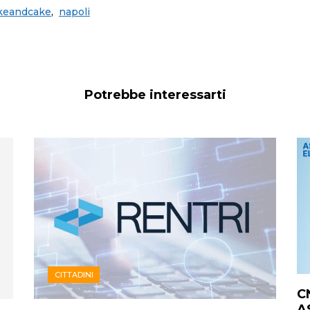
keandcake
,
napoli
Potrebbe interessarti
CITTADINI
C
A