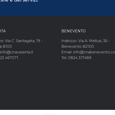
le e dei servizi.
RTA
BENEVENTO
zo: Via C. Santagata, 19 -
Indirizzo: Via A. Mellusi, 36 -
ta 8100
Benevento 82100
 info@cnacaserta.it
Email: info@cnabenevento.c
823 467071
Tel: 0824 317489