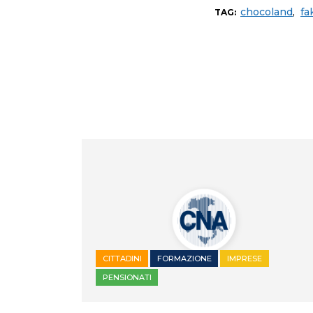
chocoland
,
fa
TAG:
CITTADINI
FORMAZIONE
IMPRESE
PENSIONATI