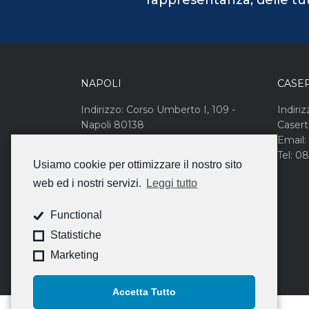
rappresentanza, delle tute
NAPOLI
CASE
Indirizzo: Corso Umberto I, 109 -
Indiriz
Napoli 80138
Caser
Email: campanianord@cna.it
Email:
Tel: 081 455165
Tel: 0
Usiamo cookie per ottimizzare il nostro sito
web ed i nostri servizi.
Leggi tutto
Functional
Statistiche
Marketing
Accetta Tutto