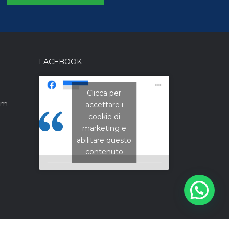
FACEBOOK
Clicca per
om
accettare i
CNA Campania
cookie di
Nord
marketing e
abilitare questo
contenuto