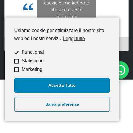
cookie di marketing e
CNA Campania Nord
abilitare questo
contenuto
Usiamo cookie per ottimizzare il nostro sito
web ed i nostri servizi.
Leggi tutto
Functional
Statistiche
Marketing
Accetta Tutto
Salva preferenze
© 2020
CNA Campania Nord
— Tutti i diritti riservati –
Credits