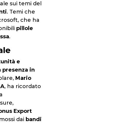
ale sui temi del
nti
. Temi che
crosoft, che ha
nibili
pillole
essa
.
ale
unità e
a presenza in
colare,
Mario
NA
, ha ricordato
la
isure,
Bonus Export
omossi dai
bandi