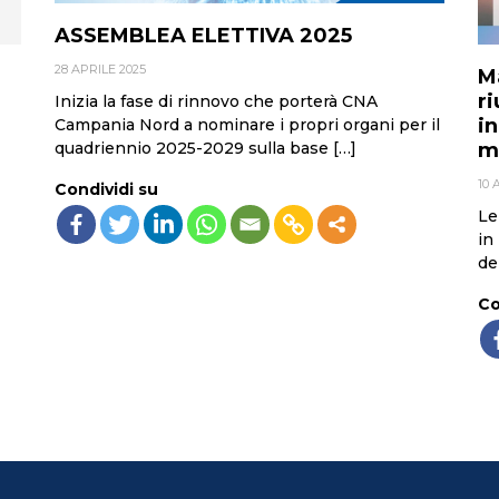
ASSEMBLEA ELETTIVA 2025
28 APRILE 2025
M
ri
Inizia la fase di rinnovo che porterà CNA
i
Campania Nord a nominare i propri organi per il
m
quadriennio 2025-2029 sulla base […]
10 
Condividi su
Le
in
de
Co