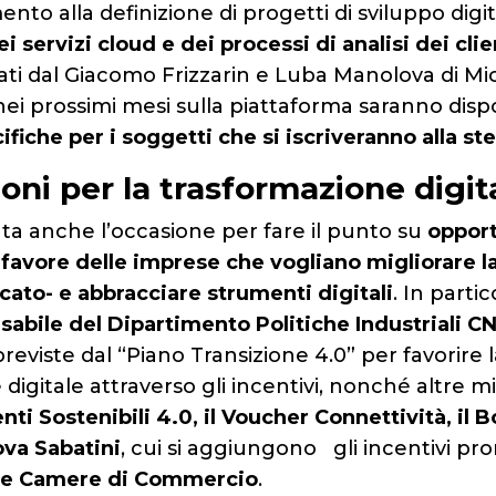
 alla definizione di progetti di sviluppo digit
ei servizi cloud e dei processi di analisi dei clie
tati dal Giacomo Frizzarin e Luba Manolova di Mi
ei prossimi mesi sulla piattaforma saranno dispo
fiche per i soggetti che si iscriveranno alla st
oni per la trasformazione digit
ata anche l’occasione per fare il punto su
opport
 favore delle imprese che vogliano migliorare l
cato- e abbracciare strumenti digitali
. In parti
sabile del Dipartimento Politiche Industriali C
previste dal “Piano Transizione 4.0” per favorire 
digitale attraverso gli incentivi, nonché altre m
nti Sostenibili 4.0, il Voucher Connettività, il 
ova Sabatini
, cui si aggiungono gli incentivi pr
alle Camere di Commercio
.