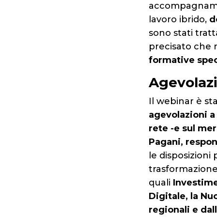
accompagnamento
lavoro ibrido,
d
sono stati trat
precisato che n
formative speci
Agevolazi
Il webinar è st
agevolazioni a
rete -e sul mer
Pagani, respon
le disposizioni 
trasformazione 
quali
Investime
Digitale, la Nu
regionali e d