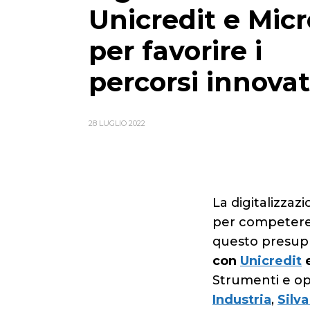
Unicredit e Micr
per favorire i
percorsi innovat
28 LUGLIO 2022
La digitalizza
per competere.
questo presupp
con
Unicredit
Strumenti e opp
Industria
,
Silv