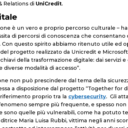
 Relations di
UniCredit
.
itale
zione è un vero e proprio percorso culturale – ha
sita di percorsi di conoscenza che consentano di
Con questo spirito abbiamo ritenuto utile ed o
del progetto realizzato da Unicredit e Microsoft
chiavi della trasformazione digitale: dai servizi e
lle diverse modalità di accesso”.
ione non può prescindere dal tema della sicurezza
ssa a disposizione dal progetto “Together for di
 riferimento proprio tra la
cybersecurity
. Gli at
enomeno sempre più frequente, e spesso non i
e sono quelle più vulnerabili, come ha potuto t
itrice Maria Luisa Rubbi, vittima negli anni scor