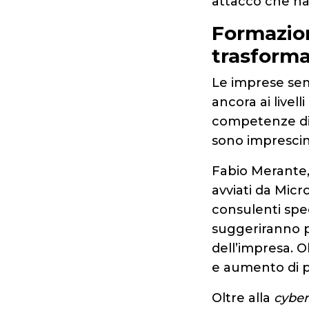
attacco che ha 
Formazion
trasforma
Le imprese sem
ancora ai livell
competenze digi
sono imprescind
Fabio Merante, 
avviati da Micr
consulenti spec
suggeriranno p
dell’impresa. Ob
e aumento di p
Oltre alla
cyber