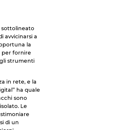
 sottolineato
 avvicinarsi a
pportuna la
 per fornire
 gli strumenti
 in rete, e la
gital” ha quale
tacchi sono
solato. Le
estimoniare
si di un