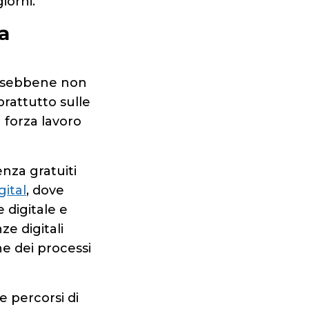
iorni.
a
, sebbene non
oprattutto sulle
a forza lavoro
enza gratuiti
ital
, dove
 digitale e
e digitali
one dei processi
e percorsi di