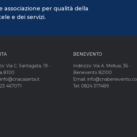
e associazione per qualità della
le e dei servizi.
RTA
BENEVENTO
zo: Via C. Santagata, 19 -
Indirizzo: Via A. Mellusi, 36 -
ta 8100
Benevento 82100
 info@cnacaserta.it
Email: info@cnabenevento.c
823 467071
Tel: 0824 317489