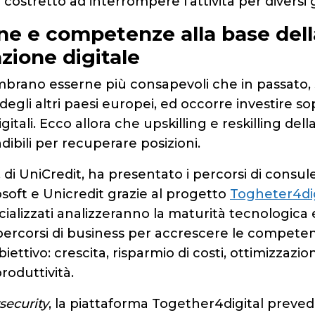
costretto ad interrompere l’attività per diversi g
e e competenze alla base dell
zione digitale
brano esserne più consapevoli che in passato
i degli altri paesi europei, ed occorre investire s
tali. Ecco allora che upskilling e reskilling dell
ibili per recuperare posizioni.
di UniCredit, ha presentato i percorsi di consul
osoft e Unicredit grazie al progetto
Togheter4dig
ializzati analizzeranno la maturità tecnologica e
ercorsi di business per accrescere le competenz
iettivo: crescita, risparmio di costi, ottimizzazi
roduttività.
security
, la piattaforma Together4digital preved