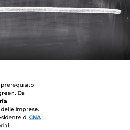
 prerequisito
green. Da
ria
 delle imprese.
esidente di
CNA
rial