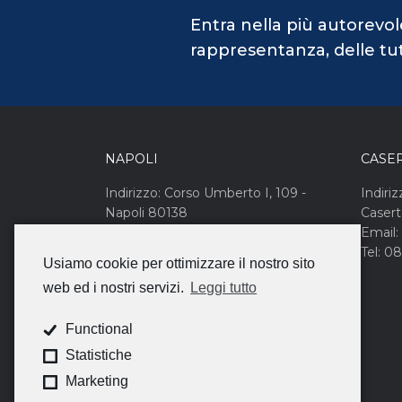
Entra nella più autorevol
rappresentanza, delle tute
NAPOLI
CASE
Indirizzo: Corso Umberto I, 109 -
Indiriz
Napoli 80138
Caser
Email: campanianord@cna.it
Email:
Tel: 081 455165
Tel: 0
Usiamo cookie per ottimizzare il nostro sito
web ed i nostri servizi.
Leggi tutto
Functional
Statistiche
Marketing