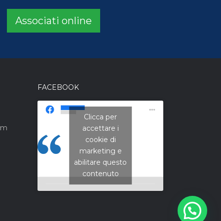
Associati online
FACEBOOK
Clicca per
om
accettare i
CNA Campania
cookie di
Nord
marketing e
abilitare questo
contenuto