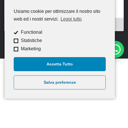
Usiamo cookie per ottimizzare il nostro sito
web ed i nostri servizi.
Leggi tutto
Functional
Statistiche
Marketing
Accetta Tutto
Salva preferenze
© 2020
CNA Campania Nord
— Tutti i diritti riservati –
Credits
Informativa Generale – Privacy policy di CNA
Informativa estesa sui cookie
—
Informativa Newsletter
Foglio Informativo Artigiancredito