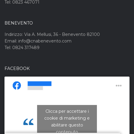
Tel: 0823 467071
BENEVENTO
Indirizzo: Via A. Mellusi, 36 - Benevento 82100
Email: info@cnabenevento.com
Tel: 0824 317489
FACEBOOK
Clicca per accettare i
cookie di marketing e
CNA Campania Nord
abilitare questo
contenuto