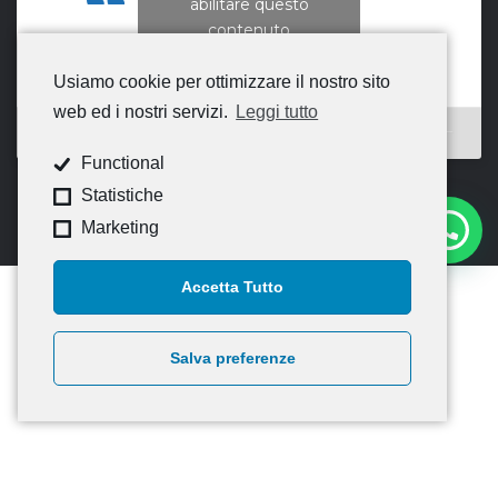
abilitare questo
contenuto
Usiamo cookie per ottimizzare il nostro sito
web ed i nostri servizi.
Leggi tutto
Functional
Statistiche
Marketing
Accetta Tutto
Salva preferenze
© 2020
CNA Campania Nord
— Tutti i diritti riservati –
Credits
Informativa Generale – Privacy policy di CNA