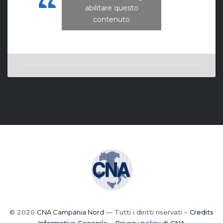
CNA Campania Nord
abilitare questo
contenuto
© 2020
CNA Campania Nord
— Tutti i diritti riservati –
Credits
Informativa Generale – Privacy policy di CNA