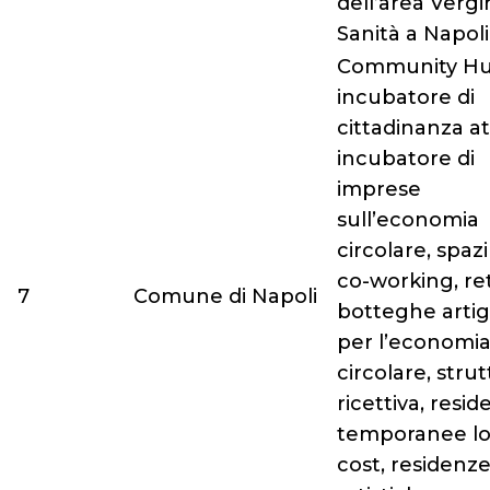
dell’area Vergin
Sanità a Napoli
Community Hu
incubatore di
cittadinanza at
incubatore di
imprese
sull’economia
circolare, spazi
co-working, ret
7
Comune di Napoli
botteghe artig
per l’economi
circolare, stru
ricettiva, resi
temporanee l
cost, residenz