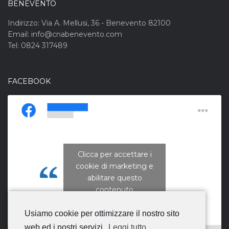
BENEVENTO
Indirizzo: Via A. Mellusi, 36 - Benevento 82100
Email: info@cnabenevento.com
Tel: 0824 317489
FACEBOOK
Clicca per accettare i
cookie di marketing e
CNA Campania Nord
abilitare questo
contenuto
Usiamo cookie per ottimizzare il nostro sito
web ed i nostri servizi.
Leggi tutto