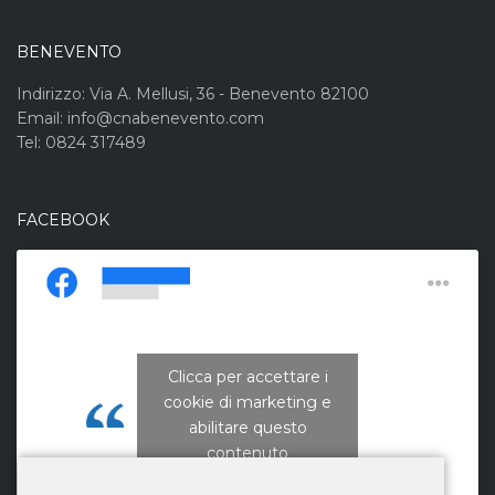
BENEVENTO
Indirizzo: Via A. Mellusi, 36 - Benevento 82100
Email: info@cnabenevento.com
Tel: 0824 317489
FACEBOOK
Clicca per accettare i
cookie di marketing e
CNA Campania Nord
abilitare questo
contenuto