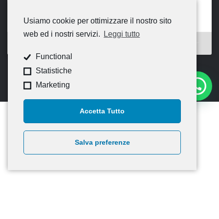
Usiamo cookie per ottimizzare il nostro sito
web ed i nostri servizi.
Leggi tutto
Functional
Statistiche
Marketing
Accetta Tutto
Salva preferenze
© 2020
CNA Campania Nord
— Tutti i diritti riservati –
Credits
Informativa Generale – Privacy policy di CNA
Informativa estesa sui cookie
—
Informativa Newsletter