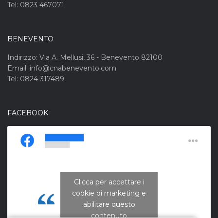
Tel: 0823 467071
BENEVENTO
Indirizzo: Via A. Mellusi, 36 - Benevento 82100
Email: info@cnabenevento.com
Tel: 0824 317489
FACEBOOK
Clicca per accettare i
cookie di marketing e
CNA Campania Nord
abilitare questo
contenuto