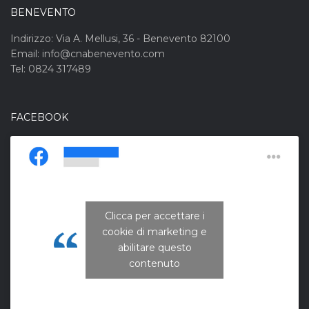
BENEVENTO
Indirizzo: Via A. Mellusi, 36 - Benevento 82100
Email: info@cnabenevento.com
Tel: 0824 317489
FACEBOOK
Clicca per accettare i
cookie di marketing e
CNA Campania Nord
abilitare questo
contenuto