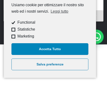
Usiamo cookie per ottimizzare il nostro sito
web ed i nostri servizi.
Leggi tutto
Functional
Statistiche
Marketing
Accetta Tutto
Salva preferenze
© 2020
CNA Campania Nord
— Tutti i diritti riservati –
Credits
Informativa Generale – Privacy policy di CNA
Informativa estesa sui cookie
—
Informativa Newsletter
Foglio Informativo Artigiancredito