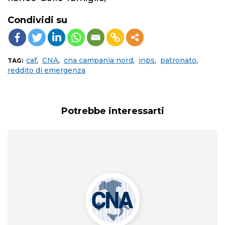
Condividi su
caf
,
CNA
,
cna campania nord
,
inps
,
patronato
,
TAG:
reddito di emergenza
Potrebbe interessarti