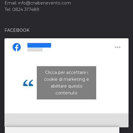
Email: info@cnabenevento.com
Tel: 0824 317489
FACEBOOK
Clicca per accettare i
cookie di marketing e
CNA Campania Nord
abilitare questo
contenuto